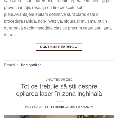
sau lamă – sunt dureroase, trebuie repetate frecvent și pot
provoca iritații, roșeață ori fire crescute sub
piele.Avantajele epilării definitive sunt clare: este o
procedură rapidă, non-invazivă, sigură și mult mai puțin
dureroasă decât metodele clasice precum ceara sau lama
de ras.
CONTINUE READING
→
Posted in
Uncategorized
UNCATEGORIZED
Tot ce trebuie să știi despre
epilarea laser în zona inghinală
POSTED ON
SEPTEMBRIE 19, 2025
BY
ADMIN