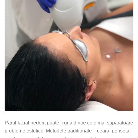
Părul facial nedorit poate fi una dintre cele mai supărătoare
probleme estetice. Metodele tradiționale – ceară, pensetă