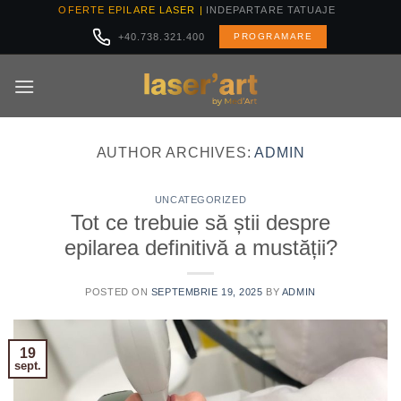
Skip
OFERTE EPILARE LASER |
INDEPARTARE TATUAJE
to
+40.738.321.400
PROGRAMARE
content
AUTHOR ARCHIVES:
ADMIN
UNCATEGORIZED
Tot ce trebuie să știi despre
epilarea definitivă a mustății?
POSTED ON
SEPTEMBRIE 19, 2025
BY
ADMIN
19
sept.